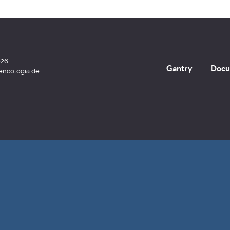
026
Gantry
Docu
encología de